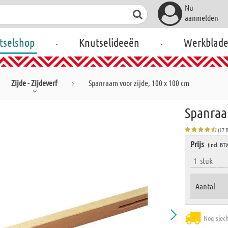
Nu
aanmelden
.
.
tselshop
Knutselideeën
Werkblad
Zijde - Zijdeverf
Spanraam voor zijde, 100 x 100 cm
Spanraam
(17 
Prijs
(incl. BT
1
stuk
Aantal
Nog slec