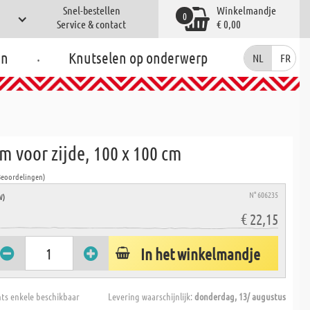
Snel-bestellen
Winkelmandje
0
Service & contact
€ 0,00
.
en
Knutselen op onderwerp
NL
FR
 voor zijde, 100 x 100 cm
Beoordelingen)
N° 606235
W)
€ 22,15
In het winkelmandje
hts enkele beschikbaar
Levering waarschijnlijk:
donderdag, 13/ augustus