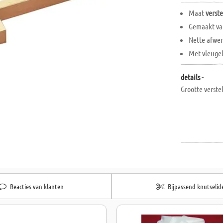
Maat
verst
Gemaakt v
Nette afwe
Met vleuge
details -
Grootte verste
Reacties van klanten
Bijpassend knutselid