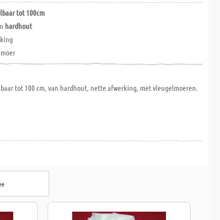
elbaar tot 100cm
an
hardhout
rking
lmoer
lbaar tot 100 cm, van hardhout, nette afwerking, met vleugelmoeren.
ee