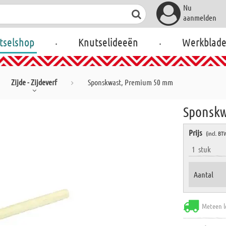
Nu
aanmelden
.
.
tselshop
Knutselideeën
Werkblad
Zijde - Zijdeverf
Sponskwast, Premium 50 mm
Sponskw
Prijs
(incl. BT
1
stuk
Aantal
Meteen l