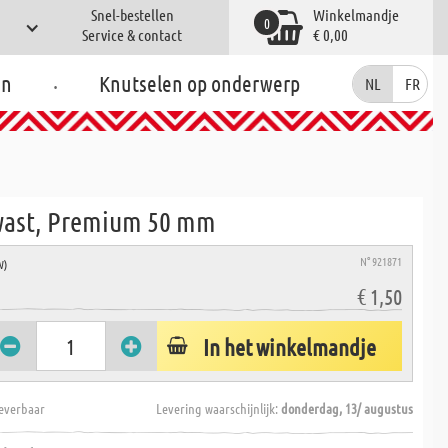
Snel-bestellen
Winkelmandje
0
Service & contact
€ 0,00
.
en
Knutselen op onderwerp
NL
FR
ast, Premium 50 mm
N° 921871
W)
€ 1,50
In het winkelmandje
everbaar
Levering waarschijnlijk:
donderdag, 13/ augustus