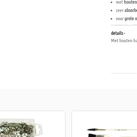
met
houten
zeer
absorb
voor
grote 
details -
Met houten ha