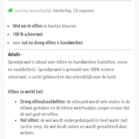
Levering waarschijnlijk:
donderdag, 13/ augustus
Wol om te vilten
in bonten kleuren
100 % scheerwol
voor
nat en droog vilten
&
handwerken
details -
Sprookjeswol is ideaal voor vilten en handwerken (natvilten, nuno
en naaldvilten). Sprookjeswol is gemaakt van 100% zuivere
scheerwol, is zacht gekleurd en dus vriendelijk voor de huid.
Vilten zo werkt het:
Droog vilten/naaldvilten:
de viltnaald wordt vele malen in de
viltwol gestoken en de kleine weerhaakjes zorgen ervoor dat
de wol gaat vervilten.
Nat vilten:
de wol wordt ondergedompeld in heet water met
zachte zeep. De wol bindt samen en wordt gematteerd door
wrijven.