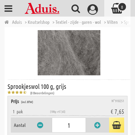
0
Aduis
> Knutselshop
> Textiel - zijde - garen - wol
> Vilten
> Sprook
Sprookjeswol 100 g, grijs
(8 Beoordelingen)
Prijs
N° 910251
(incl. BTW)
€ 7,65
1
pak
(100g = € 7,65)
Aantal