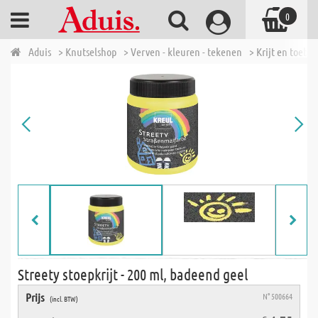
0
Aduis
> Knutselshop
> Verven - kleuren - tekenen
> Krijt en toebe
Streety stoepkrijt - 200 ml, badeend geel
Prijs
N° 500664
(incl. BTW)