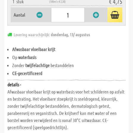
€ 4,75
1
stuk
(100ml = € 2,38)
Aantal
Levering waarschijnlijk:
donderdag, 13/ augustus
Afwasbaar vloeibaar krijt
Op
waterbasis
Zonder
twijfelachtige
bestanddelen
CE-gecertificeerd
details -
Afwasbaar vloeibaar krijt op waterbasis voor het schilderen op asfalt
en bestrating. Het vloeibare stoepkrijt is sneldrogend, kleurrijk,
zonder twijfelachtige bestanddelen, dermatologisch getest,
parabeenvrij en veganistisch. De krijtverf kan met water of een
borstel worden verwijderd en is vanaf 30°C uitwasbaar. CE-
gecertificeerd (speelgoedrichtlijn).