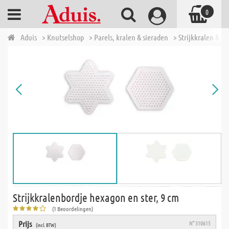
0
Aduis
> Knutselshop
> Parels, kralen & sieraden
> Strijkkralen & t
Strijkkralenbordje hexagon en ster, 9 cm
(1 Beoordelingen)
Prijs
N° 310615
(incl. BTW)