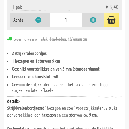
€ 3,40
1
pak
Aantal
Levering waarschijnlijk:
donderdag, 13/ augustus
2 strijkkralenbordjes
1 hexagon en 1 ster van 9 cm
Geschikt voor strijkkralen van 5 mm (standaardmaat)
Gemaakt van kunststof - wit
Gewoon de strijkkralen plaatsen, het bakpapier erop leggen,
strijken en laten afkoelen!
details -
Strijkkralenbordjesset
"hexagon en ster" voor strijkkralen. 2 stuks
per verpakking, een
hexagon
en een
ster
van ca.
9 cm
.
De
legplaten
zijn geschikt voor het knutselen met de
Nabbi bio