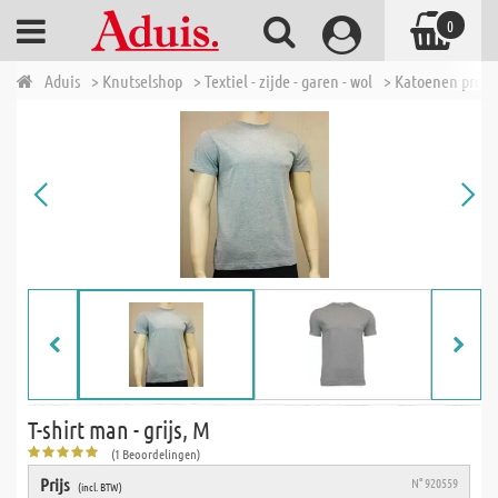
0
Aduis
> Knutselshop
> Textiel - zijde - garen - wol
> Katoenen prod
T-shirt man - grijs, M
(1 Beoordelingen)
Prijs
N° 920559
(incl. BTW)