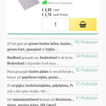
Meteen leverbaar
€ 6,90
1 stuk
€ 5,70
vanaf 10 stuks
Op maat gezaagd hout
192 Producten
Of het gaat om
grenen houten latten, houten platen, rondhout,
grenen hout, spaanplaat
of
triplex
...
Rondhout
54 Producten
Rondhout
gemaakt van
beukenhout
in de beste kwaliteit.
Beukenhout
is bijzonder hard maar ...
Houten platen
82 Producten
Mooi gezaagde
houten platen
in verschillende maten. U kunt
kiezen uit
populieren triplex, grenen
...
Kunststof zaagservice
52 Producten
Of
acrylglas, hardschuimplaten, polystyreen, PVC
of
depron
, hier
zult u het zeker vinden. Het ...
Metaal zaagservice
61 Producten
Het
metaalassortiment
bestaat uit:
Aluminium, blik (wit), koperen
platen, messing platen, blik (zwart)
...