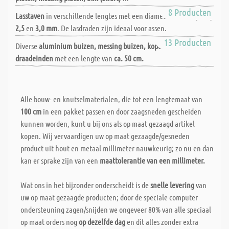
Lasstaven
8 Producten
Lasstaven
in verschillende lengtes met een diameter van
1,0 / 2,0 /
2,5
en
3,0 mm
. De lasdraden zijn ideaal voor assen.
Buizen en staven
13 Producten
Diverse
aluminium buizen, messing buizen, koperen staven
en
draadeinden
met een lengte van
ca. 50 cm.
Alle bouw- en knutselmaterialen, die tot een lengtemaat van
100 cm
in een pakket passen en door zaagsneden gescheiden
kunnen worden, kunt u bij ons als op maat gezaagd artikel
kopen. Wij vervaardigen uw op maat gezaagde/gesneden
product uit hout en metaal millimeter nauwkeurig; zo nu en dan
kan er sprake zijn van een
maattolerantie van een millimeter.
Wat ons in het bijzonder onderscheidt is de
snelle levering
van
uw op maat gezaagde producten; door de speciale computer
ondersteuning zagen/snijden we ongeveer 80% van alle speciaal
op maat orders nog
op dezelfde dag
en dit alles zonder extra