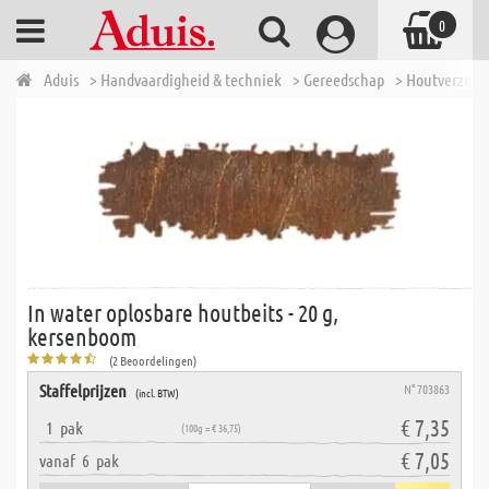
0
Aduis
> Handvaardigheid & techniek
> Gereedschap
> Houtverzorg
In water oplosbare houtbeits - 20 g,
kersenboom
(2 Beoordelingen)
Staffelprijzen
N° 703863
(incl. BTW)
€ 7,35
1
pak
(100g = € 36,75)
€ 7,05
vanaf
6
pak