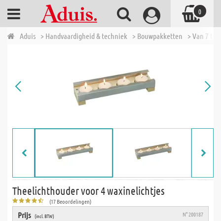
0
Aduis
> Handvaardigheid & techniek
> Bouwpakketten
> Van 7 tot 
Theelichthouder voor 4 waxinelichtjes
(17 Beoordelingen)
Prijs
N° 200187
(incl. BTW)