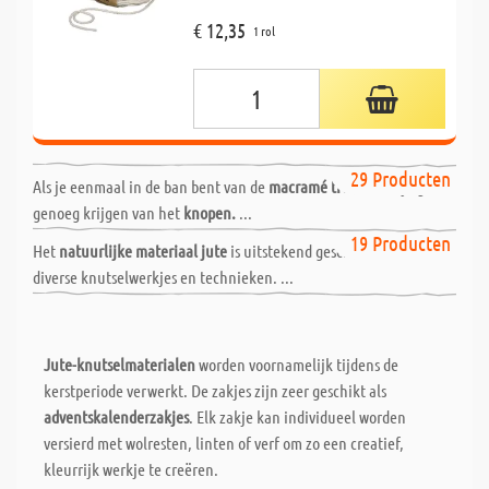
€ 12,35
1 rol
Macramé - garens, koorden
29 Producten
Als je eenmaal in de ban bent van de
macramé trend,
kun je geen
genoeg krijgen van het
knopen.
...
Jute artikelen
19 Producten
Het
natuurlijke materiaal jute
is uitstekend geschikt als basis voor
diverse knutselwerkjes en technieken. ...
Jute-knutselmaterialen
worden voornamelijk tijdens de
kerstperiode verwerkt. De zakjes zijn zeer geschikt als
adventskalenderzakjes
. Elk zakje kan individueel worden
versierd met wolresten, linten of verf om zo een creatief,
kleurrijk werkje te creëren.