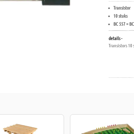
Transistor
10 stuks
BC 557 = B
details -
Transistors 10 