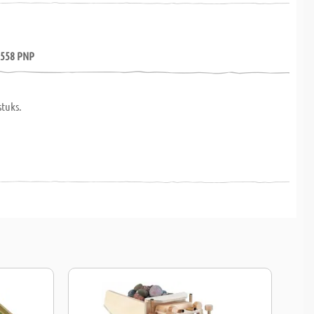
C558 PNP
stuks.