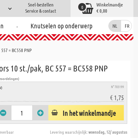
Snel-bestellen
Winkelmandje
0
Service & contact
€ 0,00
.
en
Knutselen op onderwerp
NL
FR
BC 557 = BC558 PNP
ors 10 st./pak, BC 557 = BC558 PNP
Beoordelingen)
N° 703199
W)
€ 1,75
In het winkelmandje
everbaar
Levering waarschijnlijk:
woensdag, 12/ augustus