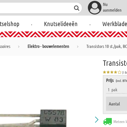
Nu
aanmelden
.
.
tselshop
Knutselideeën
Werkblad
soires
Elektro - bouwelementen
Transistors 10 st./pak, 
Transist
(1 
Prijs
(incl. BT
1
pak
Aantal
Meteen l