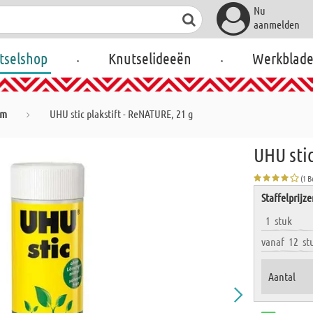
Nu
aanmelden
.
.
tselshop
Knutselideeën
Werkblad
jm
UHU stic plakstift - ReNATURE, 21 g
UHU stic
(1 
Staffelprijz
1
stuk
vanaf
12
st
Aantal