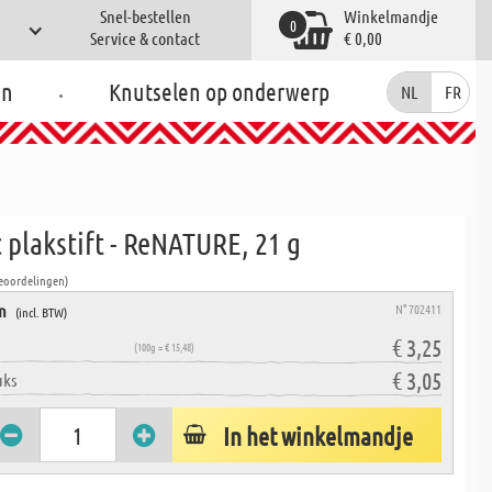
Snel-bestellen
Winkelmandje
0
Service & contact
€ 0,00
.
en
Knutselen op onderwerp
NL
FR
 plakstift - ReNATURE, 21 g
Beoordelingen)
en
N° 702411
(incl. BTW)
€ 3,25
(100g = € 15,48)
€ 3,05
uks
In het winkelmandje