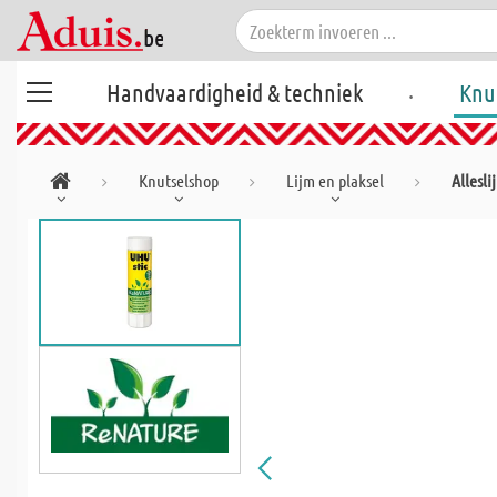
.
Handvaardigheid & techniek
Knu
Knutselshop
Lijm en plaksel
Allesli