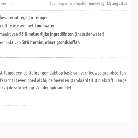
everbaar
Levering waarschijnlijk:
woensdag, 12/ augustus
 beschermt tegen uitdrogen
k uit te wassen met
koud water
.
gemaakt van
98 % natuurlijke ingrediënten
(inclusief water).
gemaakt van
58% hernieuwbare grondstoffen
g
stift met een container gemaakt op basis van vernieuwde grondstoffen
fkracht is even goed als bij de bewezen standaard UHU plakstift. Lange
kzij de schroefdop. Zonder oplosmiddel.