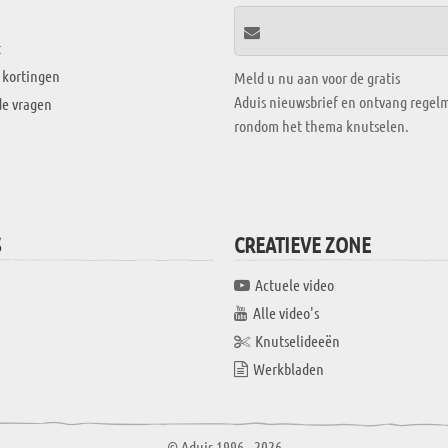
t
 kortingen
Meld u nu aan voor de gratis
Aduis nieuwsbrief en ontvang regelm
de vragen
rondom het thema knutselen.
S
CREATIEVE ZONE
Actuele video
Alle video's
Knutselideeën
Werkbladen
© Aduis 1996 - 2026