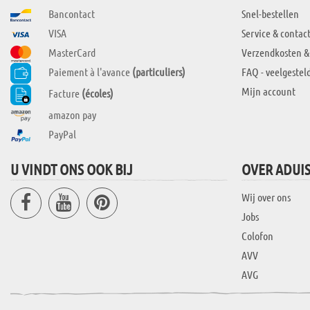
Bancontact
Snel-bestellen
VISA
Service & contac
MasterCard
Verzendkosten &
Paiement à l'avance
(particuliers)
FAQ - veelgestel
Mijn account
Facture
(écoles)
amazon pay
PayPal
U VINDT ONS OOK BIJ
OVER ADUI
Wij over ons
Jobs
Colofon
AVV
AVG