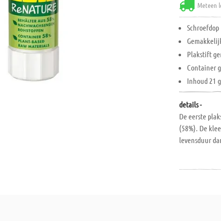
Meteen l
Schroefdop
Gemakkelij
Plakstift 
Container 
Inhoud 21 
details -
De eerste plak
(58%). De klee
levensduur dan