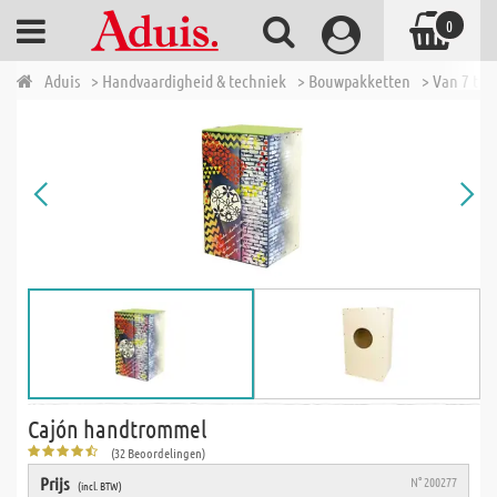
0
Aduis
> Handvaardigheid & techniek
> Bouwpakketten
> Van 7 tot 
Cajón handtrommel
(32 Beoordelingen)
Prijs
N° 200277
(incl. BTW)