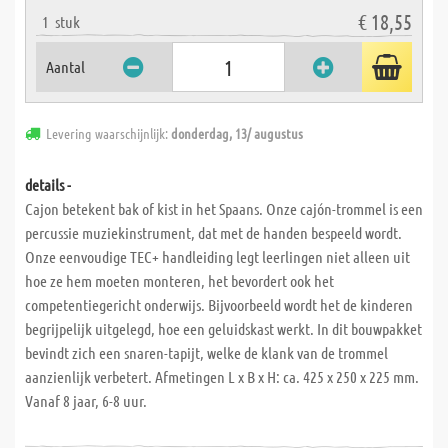
€ 18,55
1
stuk
Aantal
Levering waarschijnlijk:
donderdag, 13/ augustus
details -
Cajon betekent bak of kist in het Spaans. Onze cajón-trommel is een
percussie muziekinstrument, dat met de handen bespeeld wordt.
Onze eenvoudige TEC+ handleiding legt leerlingen niet alleen uit
hoe ze hem moeten monteren, het bevordert ook het
competentiegericht onderwijs. Bijvoorbeeld wordt het de kinderen
begrijpelijk uitgelegd, hoe een geluidskast werkt. In dit bouwpakket
bevindt zich een snaren-tapijt, welke de klank van de trommel
aanzienlijk verbetert. Afmetingen L x B x H: ca. 425 x 250 x 225 mm.
Vanaf 8 jaar, 6-8 uur.