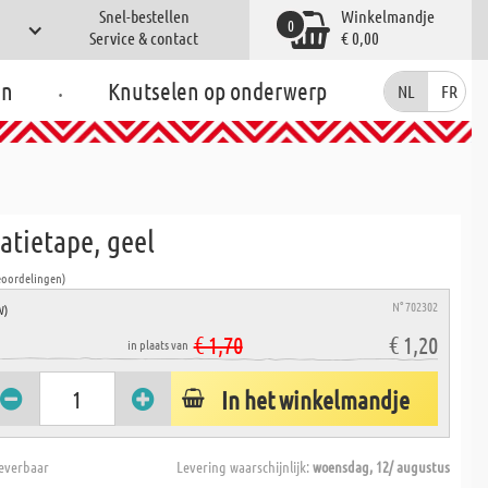
Snel-bestellen
Winkelmandje
0
Service & contact
€ 0,00
.
en
Knutselen op onderwerp
NL
FR
atietape, geel
eoordelingen)
N° 702302
W)
€ 1,70
€ 1,20
in plaats van
In het winkelmandje
everbaar
Levering waarschijnlijk:
woensdag, 12/ augustus