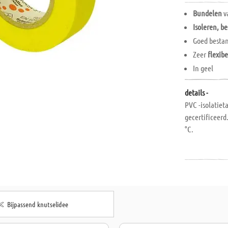
Bundelen
v
Isoleren, 
Goed besta
Zeer
flexibe
In geel
details -
PVC -isolatiet
gecertificeerd
°C.
Bijpassend knutselidee