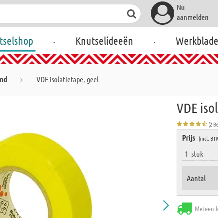
Nu
aanmelden
.
.
tselshop
Knutselideeën
Werkblad
and
VDE isolatietape, geel
VDE isol
(2 B
Prijs
(incl. BT
1
stuk
Aantal
Meteen l