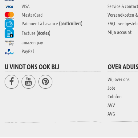
VISA
Service & contac
MasterCard
Verzendkosten &
Paiement à l'avance
(particuliers)
FAQ - veelgestel
Mijn account
Facture
(écoles)
amazon pay
PayPal
U VINDT ONS OOK BIJ
OVER ADUI
Wij over ons
Jobs
Colofon
AVV
AVG