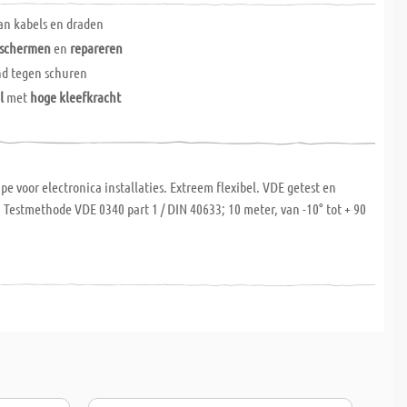
an kabels en draden
beschermen
en
repareren
nd tegen schuren
l
met
hoge kleefkracht
ape voor electronica installaties. Extreem flexibel. VDE getest en
. Testmethode VDE 0340 part 1 / DIN 40633; 10 meter, van -10° tot + 90