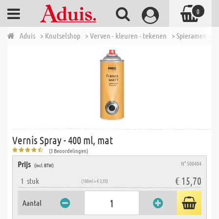
0
Aduis
> Knutselshop
> Verven - kleuren - tekenen
> Spieramen en 
Vernis Spray - 400 ml, mat
(3 Beoordelingen)
Prijs
N° 500404
(incl. BTW)
€ 15,70
1
stuk
(100ml = € 3,93)
Aantal