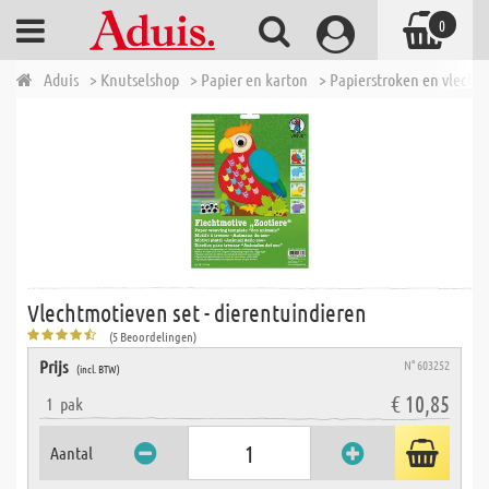
0
Aduis
> Knutselshop
> Papier en karton
> Papierstroken en vlecht
Vlechtmotieven set - dierentuindieren
(5 Beoordelingen)
Prijs
N° 603252
(incl. BTW)
€ 10,85
1
pak
Aantal