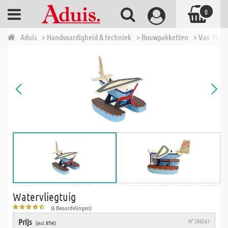
0
Aduis
> Handvaardigheid & techniek
> Bouwpakketten
> Van 10 tot
Watervliegtuig
(6 Beoordelingen)
Prijs
N° 200261
(incl. BTW)