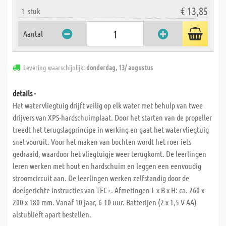
€ 13,85
1
stuk
Aantal
Levering waarschijnlijk:
donderdag, 13/ augustus
details -
Het watervliegtuig drijft veilig op elk water met behulp van twee
drijvers van XPS-hardschuimplaat. Door het starten van de propeller
treedt het terugslagprincipe in werking en gaat het watervliegtuig
snel vooruit. Voor het maken van bochten wordt het roer iets
gedraaid, waardoor het vliegtuigje weer terugkomt. De leerlingen
leren werken met hout en hardschuim en leggen een eenvoudig
stroomcircuit aan. De leerlingen werken zelfstandig door de
doelgerichte instructies van TEC+. Afmetingen L x B x H: ca. 260 x
200 x 180 mm. Vanaf 10 jaar, 6-10 uur. Batterijen (2 x 1,5 V AA)
alstublieft apart bestellen.