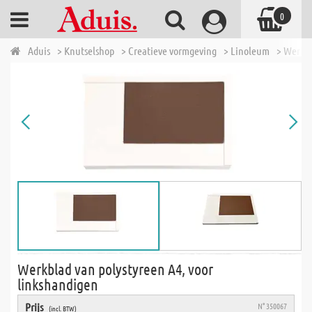
0
Aduis
> Knutselshop
> Creatieve vormgeving
> Linoleum
> Werkbl
Werkblad van polystyreen A4, voor
linkshandigen
Prijs
N° 350067
(incl. BTW)