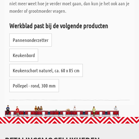
niet meer weet hoe je verder moet gaan, dan kun je het ook aan je
Wat ons onderscheidt, is de snelle levering van uw op maat
moeder of grootmoeder vragen.
gemaakte planken/platen; Dankzij speciale
computerondersteuning zagen we ongeveer 80% van alle speciale
Werkblad past bij de volgende producten
bestellingen dezelfde dag en alles zonder extra kosten. Nieuw is
de nette en uitgebreide etikettering van uw op maat gemaakte
Pannenonderzetter
bestellingen. Elk maatwerk wordt afzonderlijk gelabeld, zodat
deze op elk moment van de dag toe kunt grijpen op uw maatwerp,
Keukenbord
zonder dat u eerst het maatwerk na hoeft te meten.
Keukenschort naturel, ca. 60 x 85 cm
Pollepel - rond, 300 mm