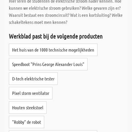
Hier leren de studenten de elektrische stroom nader kennen. Hoe
Wat ons onderscheidt, is de snelle levering van uw op maat
kunnen we elektrische stroom gebruiken? Welke gevaren zijn er?
gemaakte planken/platen; Dankzij speciale
Waaruit bestaat een stroomcircuit? Wat is een kortsluiting? Welke
computerondersteuning zagen we ongeveer 80% van alle speciale
schakeltekens moet men kennen?
bestellingen dezelfde dag en alles zonder extra kosten. Nieuw is
Werkblad past bij de volgende producten
de nette en uitgebreide etikettering van uw op maat gemaakte
bestellingen. Elk maatwerk wordt afzonderlijk gelabeld, zodat
Het huis van de 1000 technische mogelijkheden
deze op elk moment van de dag toe kunt grijpen op uw maatwerp,
zonder dat u eerst het maatwerk na hoeft te meten.
Speedboot "Prins George Alexander Louis"
D-tech elektrische tester
Pixel storm ventilator
Houten steekstoel
"Robby" de robot