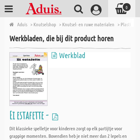
0
Aduis
> Knutselshop
> Knutsel- en ruwe materialen
> Plastic vo
Werkbladen, die bij dit product horen
De zaagservice van Aduis omvat alle gangbare materialen, zoals
Werkblad
houten latten, houten platen, metalen platen. Aduis biedt u hier
een speciale service, omdat u alle basismaterialen voor de
techniekles en voor uw hobby op maat kunt laten zagen, zonder
dat u omslachtig naar een bouwmarkt of meubelmakerij hoeft te
gaan.
Alle bouw- en knutselmaterialen die in een pakket passen tot een
lengte van 100 cm en breedte van 50 cm en te scheiden zijn door
zaagsneden, kunt u bij ons kopen als een op maat gezaagd artikel.
Ei estafette -
Wij produceren uw speciale snit van hout en metaal zeer
nauwkeurig; soms kan het echter gebeuren dat de maattolerantie
Dit klassieke spelletje voor kinderen zorgt op elk partijtje voor
van één millimeter in het spel komt.
grappige momenten. Bovendien heb je niet meer dan 2 lepels en