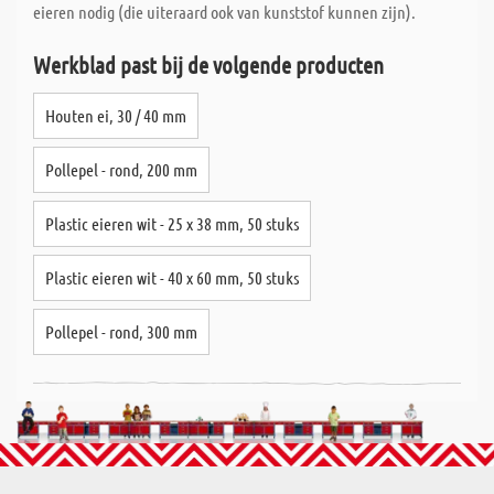
eieren nodig (die uiteraard ook van kunststof kunnen zijn).
Wat ons onderscheidt, is de snelle levering van uw op maat
gemaakte planken/platen; Dankzij speciale
Werkblad past bij de volgende producten
computerondersteuning zagen we ongeveer 80% van alle speciale
bestellingen dezelfde dag en alles zonder extra kosten. Nieuw is
Houten ei, 30 / 40 mm
de nette en uitgebreide etikettering van uw op maat gemaakte
bestellingen. Elk maatwerk wordt afzonderlijk gelabeld, zodat
Pollepel - rond, 200 mm
deze op elk moment van de dag toe kunt grijpen op uw maatwerp,
zonder dat u eerst het maatwerk na hoeft te meten.
Plastic eieren wit - 25 x 38 mm, 50 stuks
Plastic eieren wit - 40 x 60 mm, 50 stuks
Pollepel - rond, 300 mm