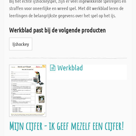
Bij het echte ijshockeyspel, zijn er veel ingewikkelde spelregels en
Wat ons onderscheidt, is de snelle levering van uw op maat
straffen voor oneerlijke en wreed spel. Met dit werkblad leren de
gemaakte planken/platen; Dankzij speciale
leerlingen de belangrijkste gegevens over het spel op het ijs.
computerondersteuning zagen we ongeveer 80% van alle speciale
Werkblad past bij de volgende producten
bestellingen dezelfde dag en alles zonder extra kosten. Nieuw is
de nette en uitgebreide etikettering van uw op maat gemaakte
Ijshockey
bestellingen. Elk maatwerk wordt afzonderlijk gelabeld, zodat
deze op elk moment van de dag toe kunt grijpen op uw maatwerp,
zonder dat u eerst het maatwerk na hoeft te meten.
Werkblad
Mijn cijfer - ik geef mezelf een cijfer!