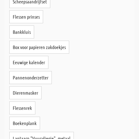
Scheepsaandrijfset
Flessen prinses
Bankkluis
Box voor papieren zakdoekjes
Eeuwige kalender
Pannenonderzetter
Dierenmasker
Flessenrek
Boekenplank
Lantaarn "Vuurvliegje", metaal