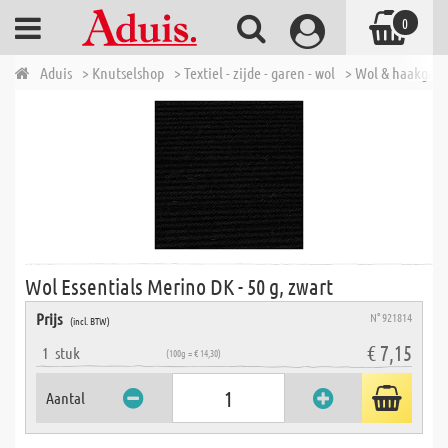
0
Aduis
> Knutselshop
> Textiel - zijde - garen - wol
> Wol & haakgar
Wol Essentials Merino DK - 50 g, zwart
Prijs
N° 921814
(incl. BTW)
€ 7,15
1
stuk
(100g = € 14,30)
Aantal