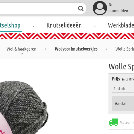
Nu
aanmelden
.
.
tselshop
Knutselideeën
Werkblad
Wol & haakgaren
Wol voor knutselwerkjes
Wolle Spri
Wolle Sp
Prijs
(incl. BT
1
stuk
Aantal
Meteen l