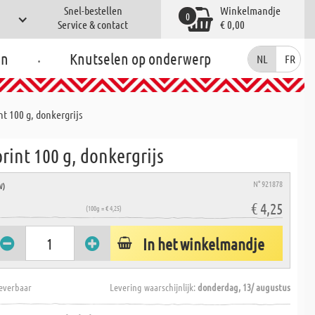
Snel-bestellen
Winkelmandje
0
Service & contact
€ 0,00
.
en
Knutselen op onderwerp
NL
FR
nt 100 g, donkergrijs
rint 100 g, donkergrijs
N° 921878
W)
€ 4,25
(100g = € 4,25)
In het winkelmandje
everbaar
Levering waarschijnlijk:
donderdag, 13/ augustus