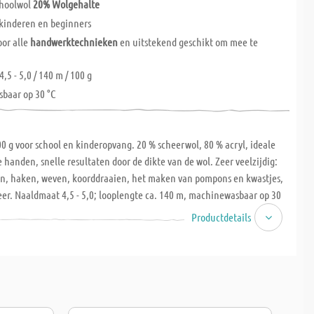
choolwol
20% Wolgehalte
 kinderen en beginners
oor alle
handwerktechnieken
en uitstekend geschikt om mee te
5 - 5,0 / 140 m / 100 g
baar op 30 °C
0 g voor school en kinderopvang. 20 % scheerwol, 80 % acryl, ideale
e handen, snelle resultaten door de dikte van de wol. Zeer veelzijdig:
ien, haken, weven, koorddraaien, het maken van pompons en kwastjes,
er. Naaldmaat 4,5 - 5,0; looplengte ca. 140 m, machinewasbaar op 30
 looplengte 140 m.
Productdetails