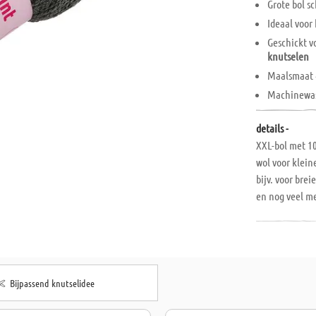
Grote bol s
Ideaal voor
Geschickt v
knutselen
Maalsmaat 4,
Machinewas
details -
XXL-bol met 10
wol voor klein
bijv. voor bre
en nog veel me
°C. 100 g bol,
Bijpassend knutselidee