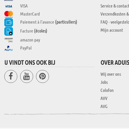
VISA
Service & contac
MasterCard
Verzendkosten &
Paiement à l'avance
(particuliers)
FAQ - veelgestel
Mijn account
Facture
(écoles)
amazon pay
PayPal
U VINDT ONS OOK BIJ
OVER ADUI
Wij over ons
Jobs
Colofon
AVV
AVG