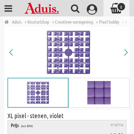
0
Aduis
> Knutselshop
> Creatieve vormgeving
> Pixel hobby
> XL pi
XL pixel - stenen, violet
Prijs
N° 607756
(incl. BTW)