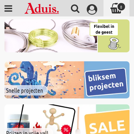
0
Snelle projecten
Prijzen in vrije val!