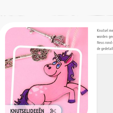
Knutsel m
worden ged
Neus rond 
de gedetai
KNUTSELIDEEËN