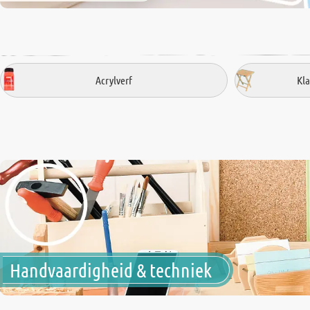
Acrylverf
Kl
Handvaardigheid & techniek