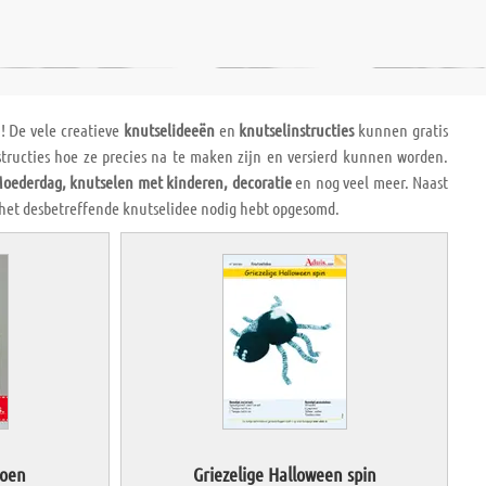
n! De vele creatieve
knutselideeën
en
knutselinstructies
kunnen gratis
structies hoe ze precies na te maken zijn en versierd kunnen worden.
Moederdag, knutselen met kinderen, decoratie
en nog veel meer. Naast
 het desbetreffende knutselidee nodig hebt opgesomd.
toen
Griezelige Halloween spin