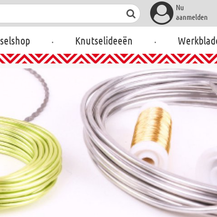
Nu
aanmelden
.
.
selshop
Knutselideeën
Werkblad