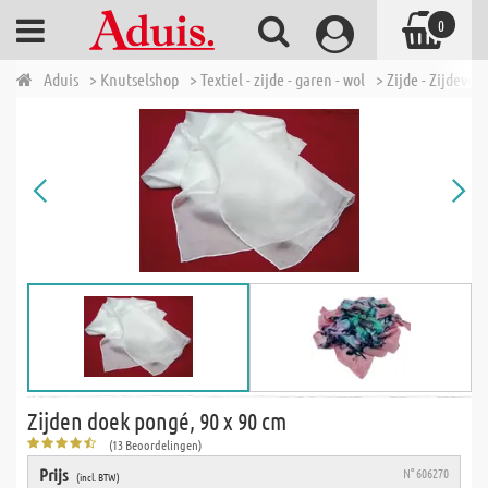
0
Aduis
> Knutselshop
> Textiel - zijde - garen - wol
> Zijde - Zijdeverf
Zijden doek pongé, 90 x 90 cm
(13 Beoordelingen)
Prijs
N° 606270
(incl. BTW)