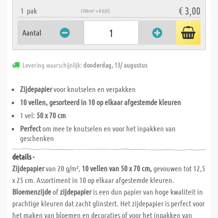
€ 3,00
1
pak
(100cm² = € 0,01)
Aantal
Levering waarschijnlijk:
donderdag, 13/ augustus
Zijdepapier
voor knutselen en verpakken
10 vellen, gesorteerd in 10 op elkaar afgestemde kleuren
1 vel:
50 x 70 cm
Perfect
om mee te knutselen en voor het inpakken van
geschenken
details -
Zijdepapier
van 20 g/m²,
10 vellen van 50 x 70 cm,
gevouwen tot 12,5
x 25 cm. Assortiment in 10 op elkaar afgestemde kleuren.
Bloemenzijde
of
zijdepapier
is een dun papier van hoge kwaliteit in
prachtige kleuren dat zacht glinstert. Het zijdepapier is perfect voor
het maken van bloemen en decoraties of voor het inpakken van