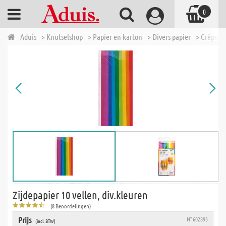
0
Aduis
> Knutselshop
> Papier en karton
> Divers papier
> Crêpepap
Zijdepapier 10 vellen, div.kleuren
(8 Beoordelingen)
Prijs
N° 602893
(incl. BTW)