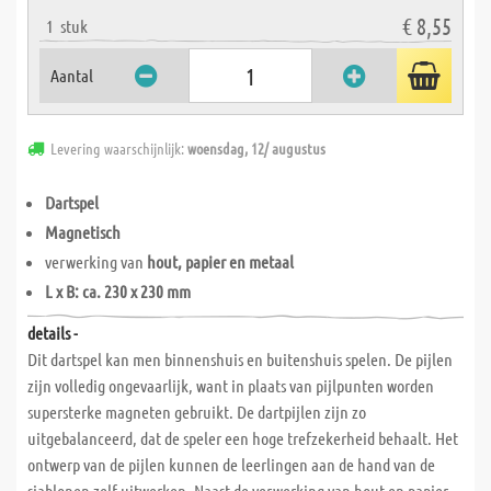
€ 8,55
1
stuk
Aantal
Levering waarschijnlijk:
woensdag, 12/ augustus
Dartspel
Magnetisch
verwerking van
hout, papier en metaal
L x B: ca. 230 x 230 mm
details -
Dit dartspel kan men binnenshuis en buitenshuis spelen. De pijlen
zijn volledig ongevaarlijk, want in plaats van pijlpunten worden
supersterke magneten gebruikt. De dartpijlen zijn zo
uitgebalanceerd, dat de speler een hoge trefzekerheid behaalt. Het
ontwerp van de pijlen kunnen de leerlingen aan de hand van de
sjablonen zelf uitwerken. Naast de verwerking van hout en papier,