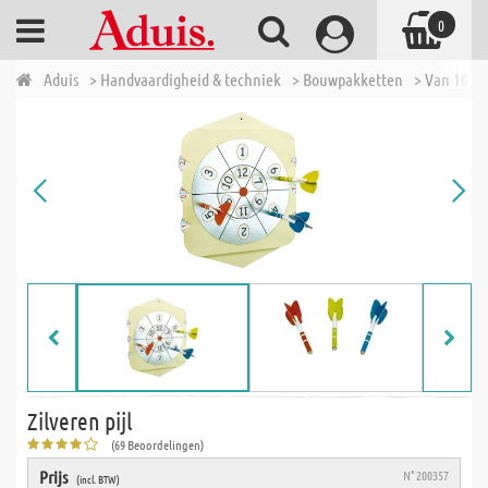
0
Aduis
> Handvaardigheid & techniek
> Bouwpakketten
> Van 10 tot
Zilveren pijl
(69 Beoordelingen)
Prijs
N° 200357
(incl. BTW)