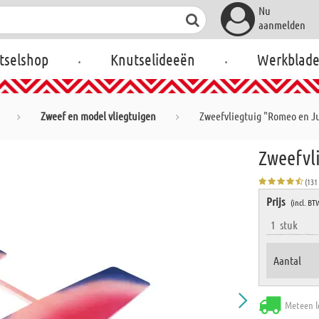
Nu
aanmelden
.
.
tselshop
Knutselideeën
Werkblad
Zweef en model vliegtuigen
Zweefvliegtuig "Romeo en Ju
Zweefvl
(131
Prijs
(incl. BT
1
stuk
Aantal
Meteen l