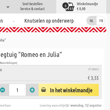
Snel-bestellen
Winkelmandje
0
Service & contact
€ 0,00
.
en
Knutselen op onderwerp
NL
FR
lia"
iegtuig "Romeo en Julia"
 Beoordelingen)
N° 200655
W)
€ 3,55
In het winkelmandje
everbaar
Levering waarschijnlijk:
woensdag, 12/ augustus