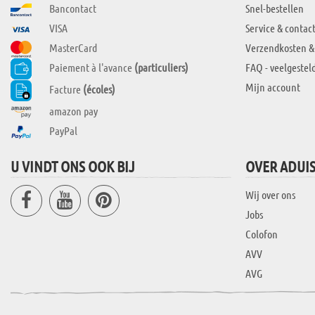
Bancontact
Snel-bestellen
VISA
Service & contac
MasterCard
Verzendkosten &
Paiement à l'avance
(particuliers)
FAQ - veelgestel
Mijn account
Facture
(écoles)
amazon pay
PayPal
U VINDT ONS OOK BIJ
OVER ADUI
Wij over ons
Jobs
Colofon
AVV
AVG