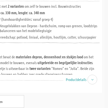
t met
2 varianten
om zelf te bouwen incl. Bouwinstructies
ca. 330 mm, lengte: ca. 340 mm
r
(handvaardigheidsles: vanaf groep 4)
vleugelvlakken van Depron - hardschuim, romp van grenen, loodstrips
tbalanceren van het modelvliegtuigje
reedschap: potlood, liniaal, alleslijm, houtlijm, cutter, schuurpapier
et bevat de
materialen depron, dennenhout en stukjes lood
om het
gmodel te bouwen, evenals
uitgebreide en begrijpelijke instructies
.
tje is uitvoerbaar in
twee varianten
"Romeo" en "Julia". Beide zijn
e bouwen en hebben zeer goede vliegeigenschappen.
Productdetails
ideaal voor handvaardigheidslessen vanaf
7 jaar
. Het kan echter
ook
aats
worden gerealiseerd. De bouw duurt
ongeveer 3-4 uur
.
en