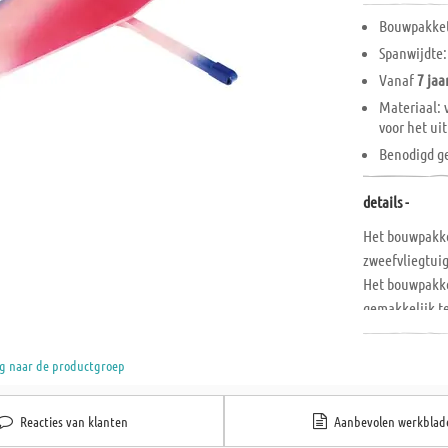
Bouwpakke
Spanwijdte:
Vanaf
7 jaa
Materiaal: 
voor het ui
Benodigd ge
details -
Het bouwpakk
zweefvliegtui
Het bouwpakke
gemakkelijk t
Het model is 
zonder werkpl
g naar de productgroep
.
Reacties van klanten
Aanbevolen werkblad