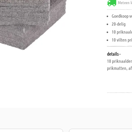
Meteen l
Goedkoop vo
20-delig
10 priknaal
10 vilten pr
details -
10 priknaalde
prikmatten, af