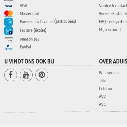
VISA
Service & contac
MasterCard
Verzendkosten &
Paiement à l'avance
(particuliers)
FAQ - veelgestel
Mijn account
Facture
(écoles)
amazon pay
PayPal
U VINDT ONS OOK BIJ
OVER ADUI
Wij over ons
Jobs
Colofon
AVV
AVG