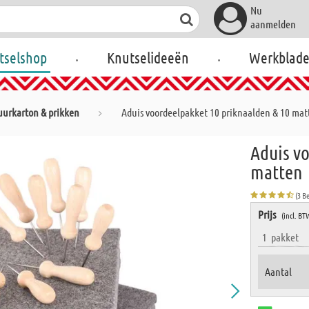
Nu
aanmelden
.
.
tselshop
Knutselideeën
Werkblad
uurkarton & prikken
Aduis voordeelpakket 10 priknaalden & 10 mat
Aduis v
matten
(3 B
Prijs
(incl. BT
1
pakket
Aantal