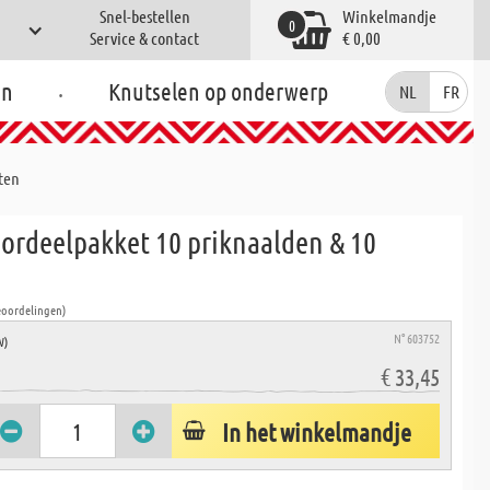
Snel-bestellen
Winkelmandje
0
Service & contact
€ 0,00
.
en
Knutselen op onderwerp
NL
FR
ten
oordeelpakket 10 priknaalden & 10
eoordelingen)
N° 603752
W)
€ 33,45
In het winkelmandje