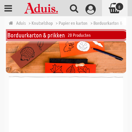
0
Aduis
> Knutselshop
> Papier en karton
> Borduurkarton & prik
Borduurkarton & prikken
20 Producten