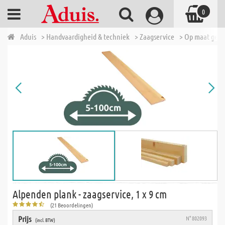
0
Aduis
> Handvaardigheid & techniek
> Zaagservice
> Op maat geza
Alpenden plank - zaagservice, 1 x 9 cm
(21 Beoordelingen)
Prijs
N° 802093
(incl. BTW)