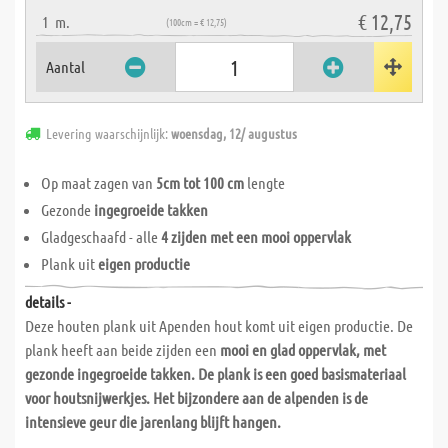
€ 12,75
1
m.
(100cm = € 12,75)
Aantal
Levering waarschijnlijk:
woensdag, 12/ augustus
Op maat zagen van
5cm tot 100 cm
lengte
Gezonde
ingegroeide takken
Gladgeschaafd - alle
4 zijden met een mooi oppervlak
Plank uit
eigen productie
details -
Deze houten plank uit Apenden hout komt uit eigen productie. De
plank heeft aan beide zijden een
mooi en glad oppervlak, met
gezonde
ingegroeide takken. De plank is een goed basismateriaal
voor houtsnijwerkjes. Het bijzondere aan de alpenden is de
intensieve geur
die jarenlang blijft hangen.