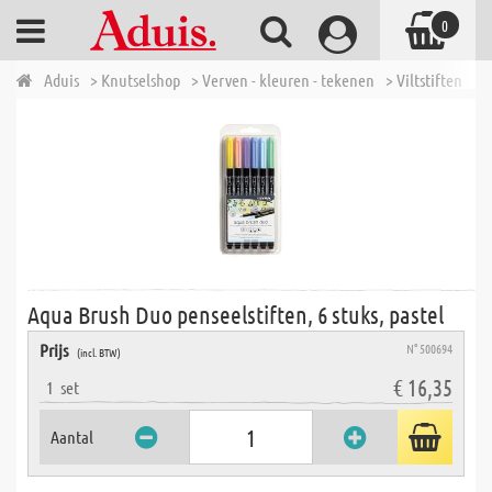
0
Aduis
> Knutselshop
> Verven - kleuren - tekenen
> Viltstiften
> 
Aqua Brush Duo penseelstiften, 6 stuks, pastel
Prijs
N° 500694
(incl. BTW)
€ 16,35
1
set
Aantal