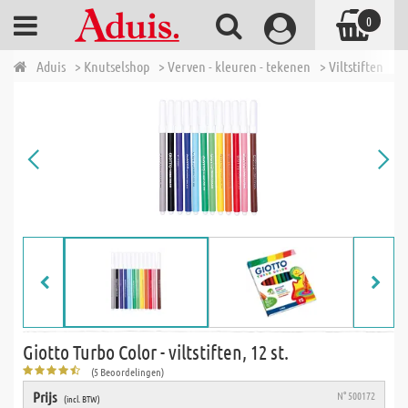
0
Aduis
> Knutselshop
> Verven - kleuren - tekenen
> Viltstiften
> G
Giotto Turbo Color - viltstiften, 12 st.
(5 Beoordelingen)
Prijs
N° 500172
(incl. BTW)