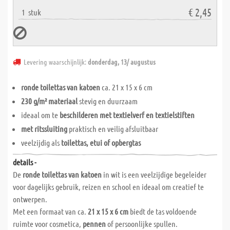
€ 2,45
1
stuk
Levering waarschijnlijk:
donderdag, 13/ augustus
ronde toilettas van katoen
ca. 21 x 15 x 6 cm
230 g/m² materiaal
stevig en duurzaam
ideaal om te
beschilderen met textielverf en textielstiften
met ritssluiting
praktisch en veilig afsluitbaar
veelzijdig als
toilettas, etui of opbergtas
details -
De
ronde toilettas van katoen
in wit is een veelzijdige begeleider
voor dagelijks gebruik, reizen en school en ideaal om creatief te
ontwerpen.
Met een formaat van ca.
21 x 15 x 6 cm
biedt de tas voldoende
ruimte voor cosmetica,
pennen
of persoonlijke spullen.