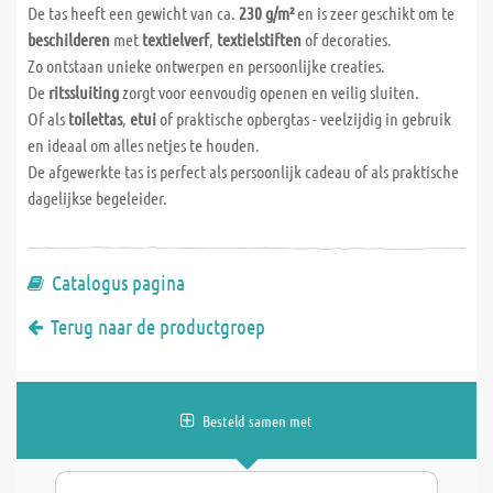
De tas heeft een gewicht van ca.
230 g/m²
en is zeer geschikt om te
beschilderen
met
textielverf
,
textielstiften
of decoraties.
Zo ontstaan unieke ontwerpen en persoonlijke creaties.
De
ritssluiting
zorgt voor eenvoudig openen en veilig sluiten.
Of als
toilettas
,
etui
of praktische opbergtas - veelzijdig in gebruik
en ideaal om alles netjes te houden.
De afgewerkte tas is perfect als persoonlijk cadeau of als praktische
dagelijkse begeleider.
Catalogus pagina
Terug naar de productgroep
Besteld samen met