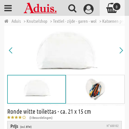
0
Aduis
> Knutselshop
> Textiel - zijde - garen - wol
> Katoenen prod
Ronde witte toilettas - ca. 21 x 15 cm
(3 Beoordelingen)
Prijs
N° 600102
(incl. BTW)