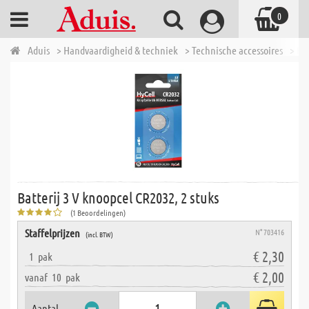
0
Aduis
> Handvaardigheid & techniek
> Technische accessoires
> Ba
Batterij 3 V knoopcel CR2032, 2 stuks
(1 Beoordelingen)
Staffelprijzen
N° 703416
(incl. BTW)
€ 2,30
1
pak
€ 2,00
vanaf
10
pak
Aantal