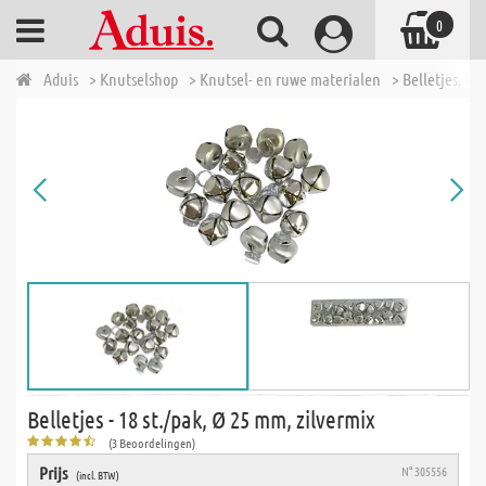
0
Aduis
> Knutselshop
> Knutsel- en ruwe materialen
> Belletjes, kl
Belletjes - 18 st./pak, Ø 25 mm, zilvermix
(3 Beoordelingen)
Prijs
N° 305556
(incl. BTW)