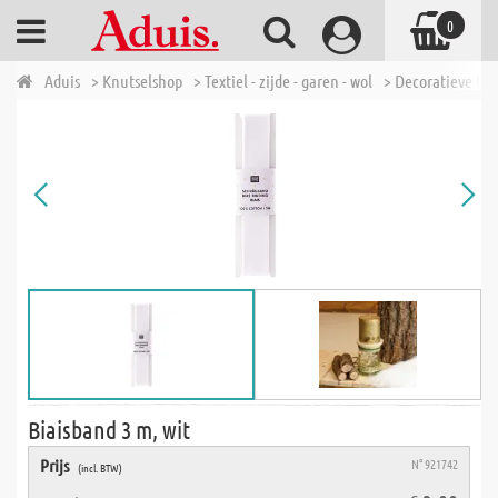
0
Aduis
> Knutselshop
> Textiel - zijde - garen - wol
> Decoratieve lin
Biaisband 3 m, wit
Prijs
N° 921742
(incl. BTW)