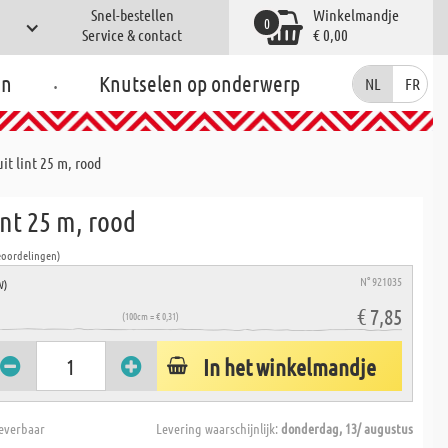
Snel-bestellen
Winkelmandje
0
Service & contact
€ 0,00
.
en
Knutselen op onderwerp
NL
FR
it lint 25 m, rood
int 25 m, rood
eoordelingen)
N° 921035
W)
€ 7,85
(100cm = € 0,31)
In het winkelmandje
everbaar
Levering waarschijnlijk:
donderdag, 13/ augustus