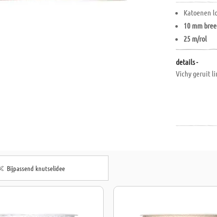
Katoenen l
10 mm bree
25 m/rol
details -
Vichy geruit l
Bijpassend knutselidee