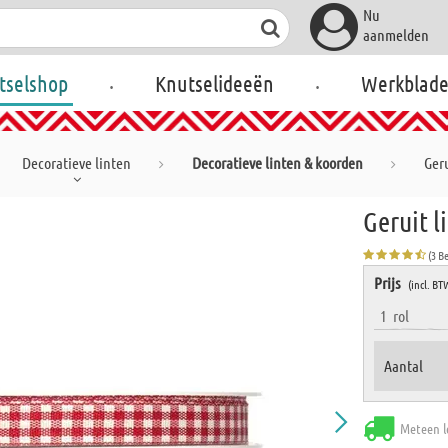
Nu
aanmelden
.
.
tselshop
Knutselideeën
Werkblad
Decoratieve linten
Decoratieve linten & koorden
Geru
Geruit l
(3 B
Prijs
(incl. BT
1
rol
Aantal
Meteen l