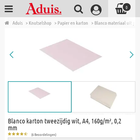
0
Aduis
> Knutselshop
> Papier en karton
> Blanco materiaal uit pap
Blanco karton tweezijdig wit, A4, 160g/m², 0,2
mm
(6 Beoordelingen)