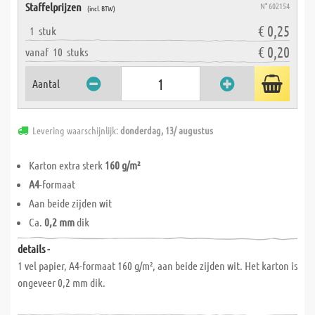
Staffelprijzen
N° 602154
(incl. BTW)
€ 0,25
1
stuk
€ 0,20
vanaf
10
stuks
Aantal
Levering waarschijnlijk:
donderdag, 13/ augustus
Karton extra sterk
160 g/m²
A4
-formaat
Aan beide zijden wit
Ca.
0,2 mm
dik
details -
1 vel papier, A4-formaat 160 g/m², aan beide zijden wit. Het karton is
ongeveer 0,2 mm dik.