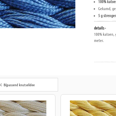
100% katoe
Gekamd, ge
5 g strenge
details -
100% katoen, 
meter.
Bijpassend knutselidee