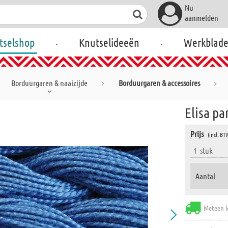
Nu
aanmelden
.
.
tselshop
Knutselideeën
Werkblad
Borduurgaren & naaizijde
Borduurgaren & accessoires
Elisa pa
Prijs
(incl. BT
1
stuk
Aantal
Meteen l