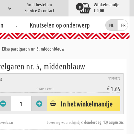
Snel-bestellen
Winkelmandje
0
Service & contact
€ 0,00
.
en
Knutselen op onderwerp
NL
FR
Elisa parelgaren nr. 5, middenblauw
relgaren nr. 5, middenblauw
N° 910173
W)
€ 1,65
(100cm = € 0,07)
In het winkelmandje
everbaar
Levering waarschijnlijk:
donderdag, 13/ augustus