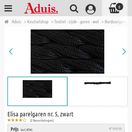
0
Aduis
> Knutselshop
> Textiel - zijde - garen - wol
> Borduurgaren &
Elisa parelgaren nr. 5, zwart
(2 Beoordelingen)
Prijs
N° 910138
(incl. BTW)