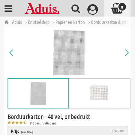
0
Aduis
> Knutselshop
> Papier en karton
> Borduurkarton & prikken
Borduurkarton - 40 vel, onbedrukt
(16 Beoordelingen)
Prijs
N° 602108
(incl. BTW)