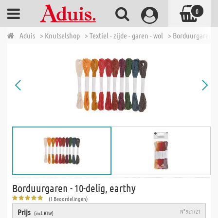
0
Aduis
> Knutselshop
> Textiel - zijde - garen - wol
> Borduurgaren &
Borduurgaren - 10-delig, earthy
(1 Beoordelingen)
Prijs
N° 921721
(incl. BTW)