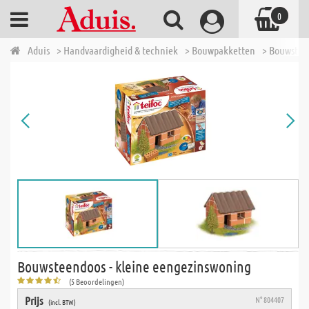
0
Aduis
> Handvaardigheid & techniek
> Bouwpakketten
> Bouwstee
Bouwsteendoos - kleine eengezinswoning
(5 Beoordelingen)
Prijs
N° 804407
(incl. BTW)