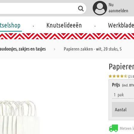
Nu
aanmelden
.
.
tselshop
Knutselideeën
Werkblad
udoosjes, zakjes en tasjes
Papieren zakken - wit, 20 stuks, S
Papieren
(25 
Prijs
(incl. BT
1
pak
Aantal
Meteen l