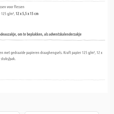
ssen voor flessen
r 125 g/m²,
12 x 5,5 x 15 cm
cadeauzakje, om te beplakken, als adventskalenderzakje
n met gedraaide papieren draaghengsels. Kraft papier 125 g/m², 12 x
0 stuks/pak.