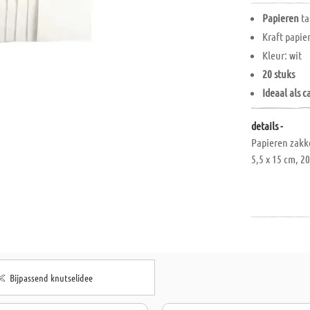
Papieren
ta
Kraft papie
Kleur: wit
20 stuks
Ideaal als 
details -
Papieren zakke
5,5 x 15 cm, 2
Bijpassend knutselidee