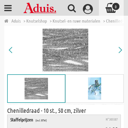
0
Aduis
> Knutselshop
> Knutsel- en ruwe materialen
> Chenilledra
Chenilledraad - 10 st., 50 cm, zilver
Staffelprijzen
N° 305587
(incl. BTW)